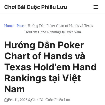
Chơi Bài Cuộc Phiêu Lưu
Home
Posts
Hướng Dẫn Poker Chart of Hands và Texas
Hold'em Hand Rankings tại Việt Nam
Hướng Dẫn Poker
Chart of Hands và
Texas Hold'em Hand
Rankings tại Việt
Nam
Feb 11, 2026
Chơi Bài Cuộc Phiêu Lưu