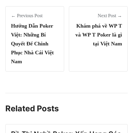
← Previous Post
Next Post →
Hướng Dẫn Poker
Khám phá về WP T
Việt: Những Bí
và WP T Poker là gì
Quyết Để Chinh
tại Việt Nam
Phục Nhà Cái Việt
Nam
Related Posts