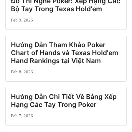
Đồ Thị Nghề Poker: Xếp Hạng Các
Bộ Tay Trong Texas Hold'em
Feb 9, 2026
Hướng Dẫn Tham Khảo Poker
Chart of Hands và Texas Hold'em
Hand Rankings tại Việt Nam
Feb 8, 2026
Hướng Dẫn Chi Tiết Về Bảng Xếp
Hạng Các Tay Trong Poker
Feb 7, 2026