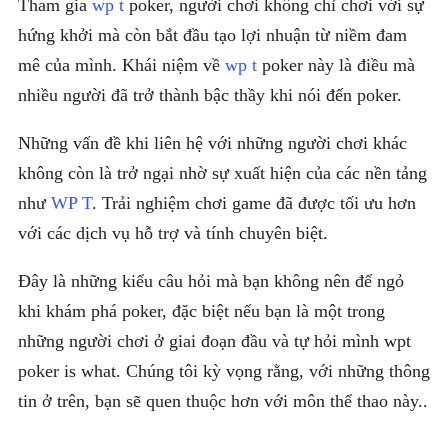
Tham gia
wp t
poker, người chơi không chỉ chơi với sự
hứng khởi mà còn bắt đầu tạo lợi nhuận từ niềm đam
mê của mình. Khái niệm về
wp t
poker này là điều mà
nhiều người đã trở thành bậc thầy khi nói đến poker.
Những vấn đề khi liên hệ với những người chơi khác
không còn là trở ngại nhờ sự xuất hiện của các nền tảng
như
WP T
. Trải nghiệm chơi game đã được tối ưu hơn
với các dịch vụ hỗ trợ và tính chuyên biệt.
Đây là những kiểu câu hỏi mà bạn không nên để ngỏ
khi khám phá poker, đặc biệt nếu bạn là một trong
những người chơi ở giai đoạn đầu và tự hỏi mình wpt
poker is what. Chúng tôi kỳ vọng rằng, với những thông
tin ở trên, bạn sẽ quen thuộc hơn với môn thể thao này..