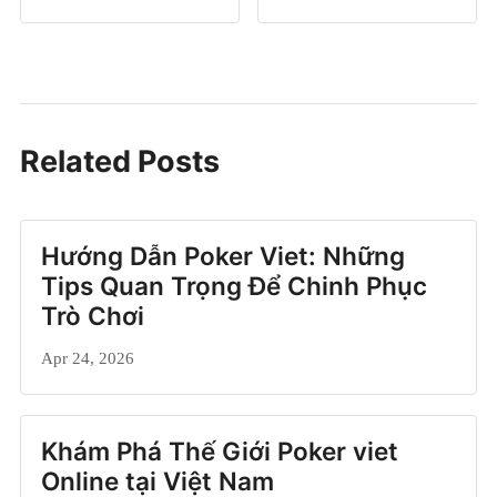
Related Posts
Hướng Dẫn Poker Viet: Những
Tips Quan Trọng Để Chinh Phục
Trò Chơi
Apr 24, 2026
Khám Phá Thế Giới Poker viet
Online tại Việt Nam