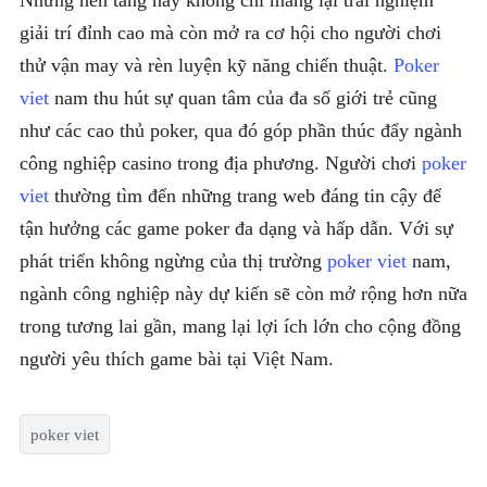
Những nền tảng này không chỉ mang lại trải nghiệm
giải trí đỉnh cao mà còn mở ra cơ hội cho người chơi
thử vận may và rèn luyện kỹ năng chiến thuật.
Poker
viet
nam thu hút sự quan tâm của đa số giới trẻ cũng
như các cao thủ poker, qua đó góp phần thúc đẩy ngành
công nghiệp casino trong địa phương. Người chơi
poker
viet
thường tìm đến những trang web đáng tin cậy để
tận hưởng các game poker đa dạng và hấp dẫn. Với sự
phát triển không ngừng của thị trường
poker viet
nam,
ngành công nghiệp này dự kiến sẽ còn mở rộng hơn nữa
trong tương lai gần, mang lại lợi ích lớn cho cộng đồng
người yêu thích game bài tại Việt Nam.
poker viet