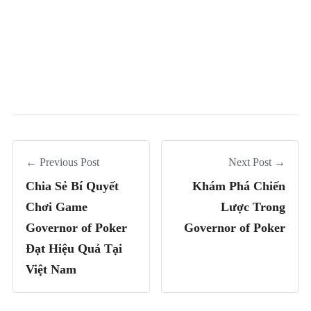
← Previous Post
Next Post →
Chia Sẻ Bí Quyết
Khám Phá Chiến
Chơi Game
Lược Trong
Governor of Poker
Governor of Poker
Đạt Hiệu Quả Tại
Việt Nam