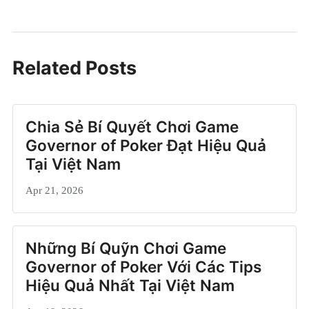
Related Posts
Chia Sẻ Bí Quyết Chơi Game
Governor of Poker Đạt Hiệu Quả
Tại Việt Nam
Apr 21, 2026
Những Bí Quỹn Chơi Game
Governor of Poker Với Các Tips
Hiệu Quả Nhất Tại Việt Nam