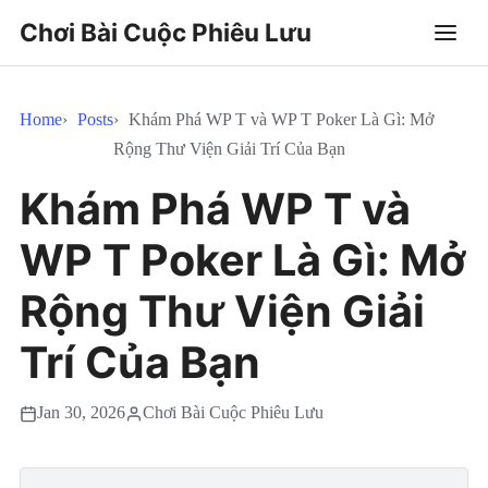
Chơi Bài Cuộc Phiêu Lưu
Home
Posts
Khám Phá WP T và WP T Poker Là Gì: Mở
Rộng Thư Viện Giải Trí Của Bạn
Khám Phá WP T và
WP T Poker Là Gì: Mở
Rộng Thư Viện Giải
Trí Của Bạn
Jan 30, 2026
Chơi Bài Cuộc Phiêu Lưu