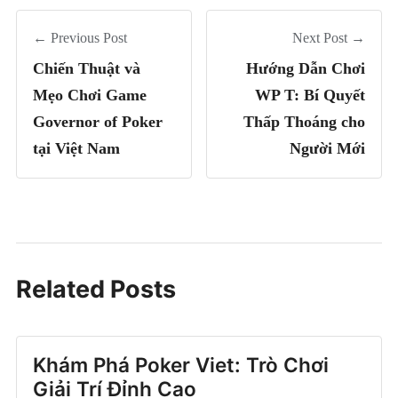
← Previous Post
Next Post →
Chiến Thuật và
Hướng Dẫn Chơi
Mẹo Chơi Game
WP T: Bí Quyết
Governor of Poker
Thấp Thoáng cho
tại Việt Nam
Người Mới
Related Posts
Khám Phá Poker Viet: Trò Chơi
Giải Trí Đỉnh Cao