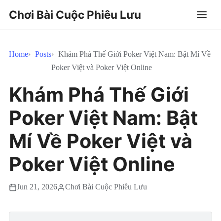
Chơi Bài Cuộc Phiêu Lưu
Home
Posts
Khám Phá Thế Giới Poker Việt Nam: Bật Mí Về
Poker Việt và Poker Việt Online
Khám Phá Thế Giới
Poker Việt Nam: Bật
Mí Về Poker Việt và
Poker Việt Online
Jun 21, 2026
Chơi Bài Cuộc Phiêu Lưu