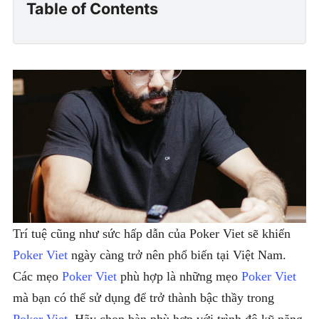
Table of Contents
Trí tuệ cũng như sức hấp dẫn của Poker Viet sẽ khiến
Poker Viet
ngày càng trở nên phổ biến tại Việt Nam.
Các mẹo
Poker Viet
phù hợp là những mẹo
Poker Viet
mà bạn có thể sử dụng để trở thành bậc thầy trong