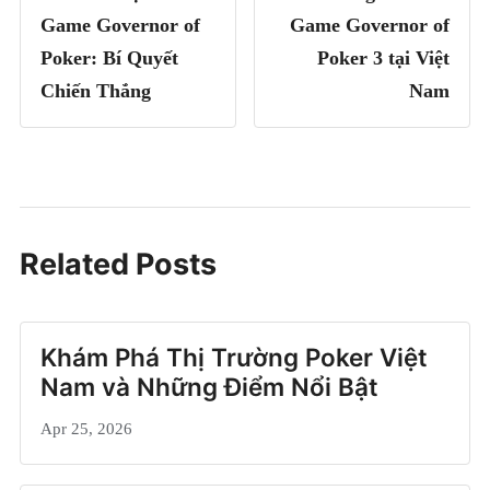
Game Governor of
Game Governor of
Poker: Bí Quyết
Poker 3 tại Việt
Chiến Thắng
Nam
Related Posts
Khám Phá Thị Trường Poker Việt
Nam và Những Điểm Nổi Bật
Apr 25, 2026