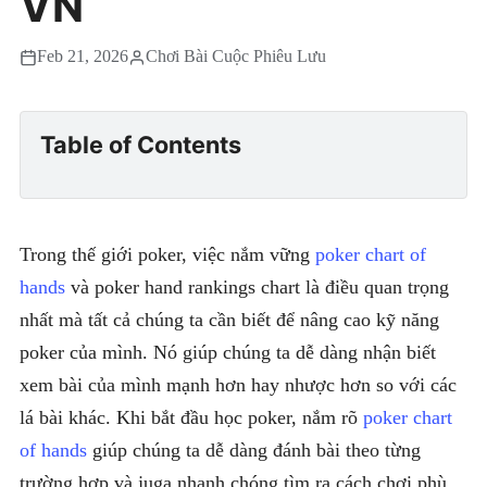
VN
Feb 21, 2026
Chơi Bài Cuộc Phiêu Lưu
Table of Contents
Trong thế giới poker, việc nắm vững
poker chart of
hands
và poker hand rankings chart là điều quan trọng
nhất mà tất cả chúng ta cần biết để nâng cao kỹ năng
poker của mình. Nó giúp chúng ta dễ dàng nhận biết
xem bài của mình mạnh hơn hay nhược hơn so với các
lá bài khác. Khi bắt đầu học poker, nắm rõ
poker chart
of hands
giúp chúng ta dễ dàng đánh bài theo từng
trường hợp và juga nhanh chóng tìm ra cách chơi phù