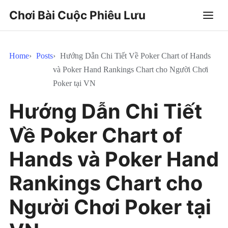
Chơi Bài Cuộc Phiêu Lưu
Home
Posts
Hướng Dẫn Chi Tiết Về Poker Chart of Hands
và Poker Hand Rankings Chart cho Người Chơi
Poker tại VN
Hướng Dẫn Chi Tiết
Về Poker Chart of
Hands và Poker Hand
Rankings Chart cho
Người Chơi Poker tại