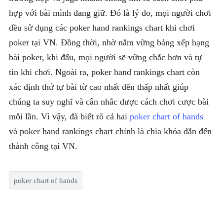
hợp với bài mình đang giữ. Đó là lý do, mọi người chơi
đều sử dụng các poker hand rankings chart khi chơi
poker tại VN. Đồng thời, nhờ nắm vững bảng xếp hạng
bài poker, khi đấu, mọi người sẽ vững chắc hơn và tự
tin khi chơi. Ngoài ra, poker hand rankings chart còn
xác định thứ tự bài từ cao nhất đến thấp nhất giúp
chúng ta suy nghĩ và cân nhắc được cách chơi cược bài
mỗi lần. Vì vậy, đã biết rõ cả hai
poker chart of hands
và poker hand rankings chart chính là chìa khóa dẫn đến
thành công tại VN.
poker chart of hands